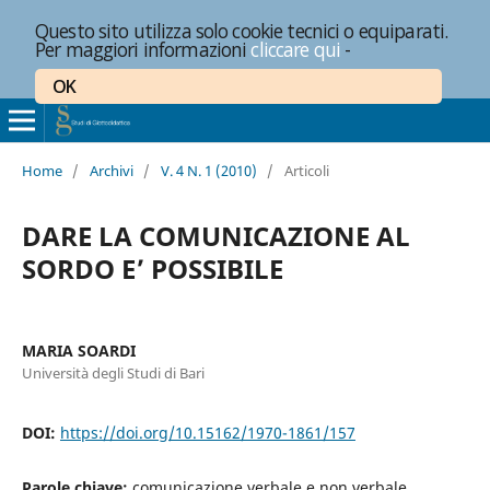
Questo sito utilizza solo cookie tecnici o equiparati.
Per maggiori informazioni
cliccare qui
-
OK
Home
/
Archivi
/
V. 4 N. 1 (2010)
/
Articoli
DARE LA COMUNICAZIONE AL
SORDO E’ POSSIBILE
MARIA SOARDI
Università degli Studi di Bari
DOI:
https://doi.org/10.15162/1970-1861/157
Parole chiave:
comunicazione verbale e non verbale,