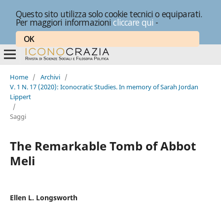
Questo sito utilizza solo cookie tecnici o equiparati.
Per maggiori informazioni
cliccare qui
-
OK
Home
/
Archivi
/
V. 1 N. 17 (2020): Iconocratic Studies. In memory of Sarah Jordan
Lippert
/
Saggi
The Remarkable Tomb of Abbot
Meli
Ellen L. Longsworth