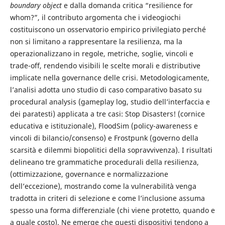
boundary object
e dalla domanda critica “resilience for
whom?”, il contributo argomenta che i videogiochi
costituiscono un osservatorio empirico privilegiato perché
non si limitano a rappresentare la resilienza, ma la
operazionalizzano in regole, metriche, soglie, vincoli e
trade-off, rendendo visibili le scelte morali e distributive
implicate nella governance delle crisi. Metodologicamente,
l’analisi adotta uno studio di caso comparativo basato su
procedural analysis (gameplay log, studio dell’interfaccia e
dei paratesti) applicata a tre casi: Stop Disasters! (cornice
educativa e istituzionale), FloodSim (policy-awareness e
vincoli di bilancio/consenso) e Frostpunk (governo della
scarsità e dilemmi biopolitici della sopravvivenza). I risultati
delineano tre grammatiche procedurali della resilienza,
(ottimizzazione, governance e normalizzazione
dell’eccezione), mostrando come la vulnerabilità venga
tradotta in criteri di selezione e come l’inclusione assuma
spesso una forma differenziale (chi viene protetto, quando e
a quale costo). Ne emerge che questi dispositivi tendono a