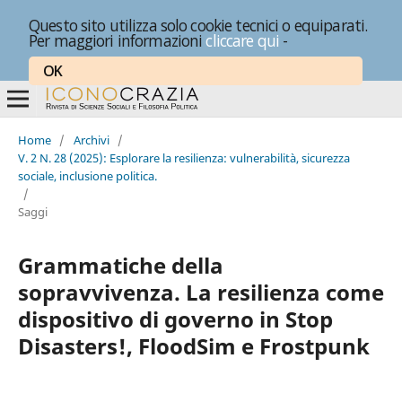
Questo sito utilizza solo cookie tecnici o equiparati.
Per maggiori informazioni
cliccare qui
-
OK
Home
/
Archivi
/
V. 2 N. 28 (2025): Esplorare la resilienza: vulnerabilità, sicurezza
sociale, inclusione politica.
/
Saggi
Grammatiche della
sopravvivenza. La resilienza come
dispositivo di governo in Stop
Disasters!, FloodSim e Frostpunk