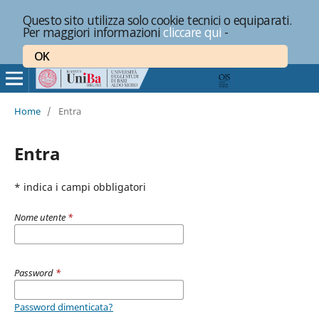
Questo sito utilizza solo cookie tecnici o equiparati.
Per maggiori informazioni
cliccare qui
-
OK
Home
/
Entra
Entra
* indica i campi obbligatori
Nome utente
*
Password
*
Password dimenticata?