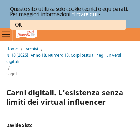
Questo sito utilizza solo cookie tecnici o equiparati.
Per maggiori informazioni
cliccare qui
-
OK
Home
/
Archivi
/
N. 18 (2025): Anno 18. Numero 18. Corpi testuali negli universi
digitali
/
Saggi
Carni digitali. L’esistenza senza
limiti dei virtual influencer
Davide Sisto