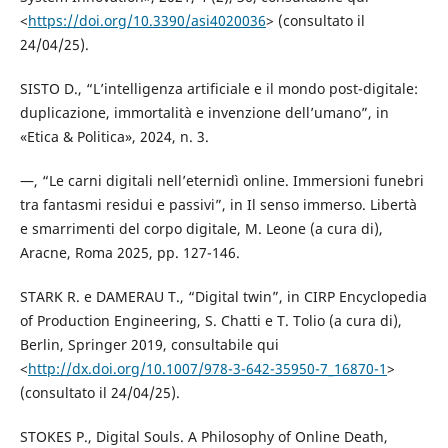
<
https://doi.org/10.3390/asi4020036
> (consultato il
24/04/25).
SISTO D., “L’intelligenza artificiale e il mondo post-digitale:
duplicazione, immortalità e invenzione dell’umano”, in
«Etica & Politica», 2024, n. 3.
―, “Le carni digitali nell’eternidì online. Immersioni funebri
tra fantasmi residui e passivi”, in Il senso immerso. Libertà
e smarrimenti del corpo digitale, M. Leone (a cura di),
Aracne, Roma 2025, pp. 127-146.
STARK R. e DAMERAU T., “Digital twin”, in CIRP Encyclopedia
of Production Engineering, S. Chatti e T. Tolio (a cura di),
Berlin, Springer 2019, consultabile qui
<
http://dx.doi.org/10.1007/978-3-642-35950-7_16870-1
>
(consultato il 24/04/25).
STOKES P., Digital Souls. A Philosophy of Online Death,