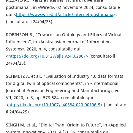
PIZZATO R., “Perché internet rischia di diventare
postumana”, in «Wired», 02 novembre 2024, consultabile
qui <
https://www.wired.it/article/internet-postumana
>,
(consultato il 24/04/25).
ROBINSON B., “Towards an Ontology and Ethics of Virtual
Influencers”, in «Australasian Journal of Information
Systems», 2020, n. 4, consultabile qui
<
https://doi.org/10.3127/ajis.v24i0.2807
> (consultato il
24/04/25).
SCHMETZ A. et al., “Evaluation of Industry 4.0 data formats
for digital twin of optical components”, in «International
Journal of Precision Engineering and Manufacturing», vol.
VII, 2020, n. 3, pp. 573-584, consultabile qui
<
http://dx.doi.org/10.1007/s40684-020-00196-5
> (consultato
il 24/04/25).
SINGH M. et al., “Digital Twin: Origin to Future”, in «Applied
System Innovation», 2021, 4 (2), 36, consultabile qui