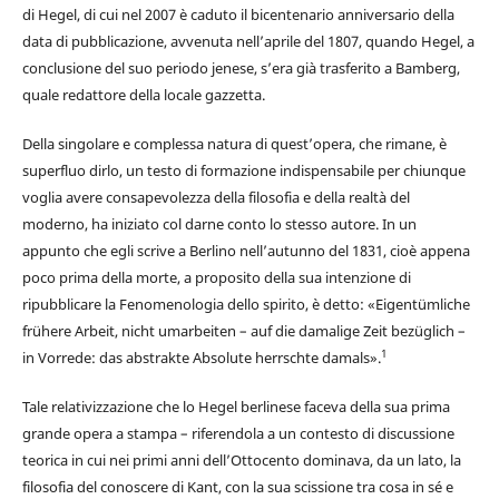
di Hegel, di cui nel 2007 è caduto il bicentenario anniversario della
data di pubblicazione, avvenuta nell’aprile del 1807, quando Hegel, a
conclusione del suo periodo jenese, s’era già trasferito a Bamberg,
quale redattore della locale gazzetta.
Della singolare e complessa natura di quest’opera, che rimane, è
superfluo dirlo, un testo di formazione indispensabile per chiunque
voglia avere consapevolezza della filosofia e della realtà del
moderno, ha iniziato col darne conto lo stesso autore. In un
appunto che egli scrive a Berlino nell’autunno del 1831, cioè appena
poco prima della morte, a proposito della sua intenzione di
ripubblicare la Fenomenologia dello spirito, è detto: «Eigentümliche
frühere Arbeit, nicht umarbeiten – auf die damalige Zeit bezüglich –
1
in Vorrede: das abstrakte Absolute herrschte damals».
Tale relativizzazione che lo Hegel berlinese faceva della sua prima
grande opera a stampa – riferendola a un contesto di discussione
teorica in cui nei primi anni dell’Ottocento dominava, da un lato, la
filosofia del conoscere di Kant, con la sua scissione tra cosa in sé e