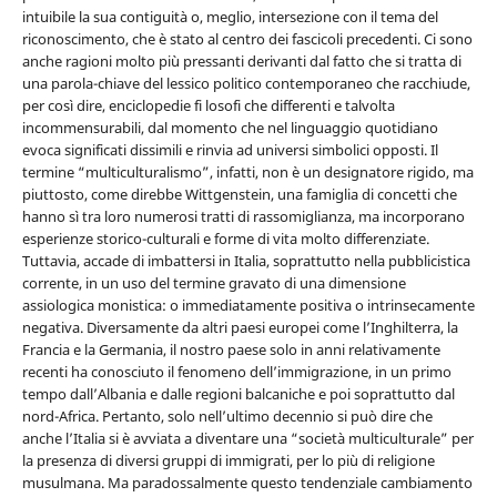
intuibile la sua contiguità o, meglio, intersezione con il tema del
riconoscimento, che è stato al centro dei fascicoli precedenti. Ci sono
anche ragioni molto più pressanti derivanti dal fatto che si tratta di
una parola-chiave del lessico politico contemporaneo che racchiude,
per così dire, enciclopedie fi losofi che differenti e talvolta
incommensurabili, dal momento che nel linguaggio quotidiano
evoca significati dissimili e rinvia ad universi simbolici opposti. Il
termine “multiculturalismo”, infatti, non è un designatore rigido, ma
piuttosto, come direbbe Wittgenstein, una famiglia di concetti che
hanno sì tra loro numerosi tratti di rassomiglianza, ma incorporano
esperienze storico-culturali e forme di vita molto differenziate.
Tuttavia, accade di imbattersi in Italia, soprattutto nella pubblicistica
corrente, in un uso del termine gravato di una dimensione
assiologica monistica: o immediatamente positiva o intrinsecamente
negativa. Diversamente da altri paesi europei come lʼInghilterra, la
Francia e la Germania, il nostro paese solo in anni relativamente
recenti ha conosciuto il fenomeno dellʼimmigrazione, in un primo
tempo dallʼAlbania e dalle regioni balcaniche e poi soprattutto dal
nord-Africa. Pertanto, solo nellʼultimo decennio si può dire che
anche lʼItalia si è avviata a diventare una “società multiculturale” per
la presenza di diversi gruppi di immigrati, per lo più di religione
musulmana. Ma paradossalmente questo tendenziale cambiamento