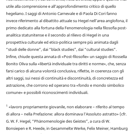
utile alla comprensione e all’approfondimento critico di quello
hegeliano. I saggi di Antonio Carnevale e di Paola Di Cori fanno
invece riferimento al dibattito attuale su Hegel nell’area anglofona, il
primo dedicato alla fortuna della Fenomenologia nella filosofia post-
analitica statunitense e il secondo al rilievo di Hegel in una
prospettiva culturale ed etico-politica sempre più animata dagli
“studi delle donne”, dai “black studies”, dai “cultural studies”.
Infine, chiude questa annata di «Post-filosofie» un saggio di Rossella
Bonito Oliva sulla «libertà individuale tra diritti e norme», che, senza
farsi carico di alcuna volontà conclusiva, riflette, in coerenza con gli
altri saggi, sui nessi di continuità e discontinuità, di concretezza ed
astrazione, che corrono ed operano tra «fondo e mondo simbolico
comune» e possibili riconoscimenti individuali.
1
«lavoro propriamente giovanile, non elaborare – riferito al tempo
di allora – nella Prefazione: allora dominava l’Assoluto astratto» (cfr.
G. W. F. Hegel, “Phänomenologie des Geistes”, a cura di W.
Bonsiepen e R. Heede, in Gesammelte Werke, Felix Meiner, Hamburg