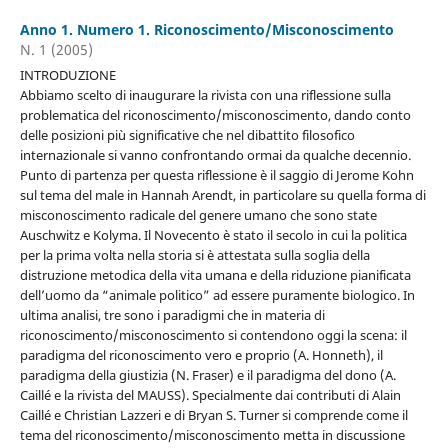
Anno 1. Numero 1. Riconoscimento/Misconoscimento
N. 1 (2005)
INTRODUZIONE
Abbiamo scelto di inaugurare la rivista con una riflessione sulla
problematica del riconoscimento/misconoscimento, dando conto
delle posizioni più significative che nel dibattito filosofico
internazionale si vanno confrontando ormai da qualche decennio.
Punto di partenza per questa riflessione è il saggio di Jerome Kohn
sul tema del male in Hannah Arendt, in particolare su quella forma di
misconoscimento radicale del genere umano che sono state
Auschwitz e Kolyma. Il Novecento è stato il secolo in cui la politica
per la prima volta nella storia si è attestata sulla soglia della
distruzione metodica della vita umana e della riduzione pianificata
dell’uomo da “animale politico” ad essere puramente biologico. In
ultima analisi, tre sono i paradigmi che in materia di
riconoscimento/misconoscimento si contendono oggi la scena: il
paradigma del riconoscimento vero e proprio (A. Honneth), il
paradigma della giustizia (N. Fraser) e il paradigma del dono (A.
Caillé e la rivista del MAUSS). Specialmente dai contributi di Alain
Caillé e Christian Lazzeri e di Bryan S. Turner si comprende come il
tema del riconoscimento/misconoscimento metta in discussione