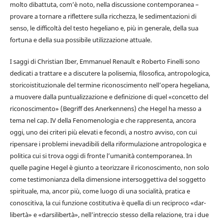
molto dibattuta, com’è noto, nella discussione contemporanea –
provare a tornare a riflettere sulla ricchezza, le sedimentazioni di
senso, le difficoltà del testo hegeliano e, più in generale, della sua
fortuna e della sua possibile utilizzazione attuale.
I saggi di Christian Iber, Emmanuel Renault e Roberto Finelli sono
dedicati a trattare e a discutere la polisemia, filosofica, antropologica,
storicoistituzionale del termine riconoscimento nell’opera hegeliana,
a muovere dalla puntualizzazione e definizione di quel «concetto del
riconoscimento» (Begriff des Anerkennens) che Hegel ha messo a
tema nel cap. IV della Fenomenologia e che rappresenta, ancora
oggi, uno dei criteri più elevati e fecondi, a nostro avviso, con cui
ripensare i problemi inevadibili della riformulazione antropologica e
politica cui si trova oggi di fronte l’umanità contemporanea. In
quelle pagine Hegel è giunto a teorizzare il riconoscimento, non solo
come testimonianza della dimensione intersoggettiva del soggetto
spirituale, ma, ancor più, come luogo di una socialità, pratica e
conoscitiva, la cui funzione costitutiva è quella di un reciproco «dar-
libertà» e «darsilibertà», nell’intreccio stesso della relazione, tra i due