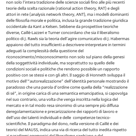
non solo l’intera tradizione delle scienze sociali fino alle più recenti
teorie della scelta razionale (rational action theory, RAT) e degli
attori in rete (analysis network theory, ANT), ma i modelli dominanti
delle filosofia morale e politica, inclusa la grande tradizione giuridica
occidentale da Kant a Kelsen. Sebbene da prospettive teoriche
diverse, Caillé-Lazzeri e Turner concordano che sia il liberalismo
politico di J. Rawls sia la teoria dell’agire comunicativo di J. Habermas
appaiono del tutto insufficienti a descrivere-interpretare in termini
adeguati la complessità della questione del
riconoscimento/misconoscimento non solo sul piano della genesi
della soggettività individuale, ma soprattutto su quello delle
condizioni sociali e politiche che rendono possibile un rapporto
positivo con se stessi e con gli altri. Il saggio di Honneth sviluppa il
motivo dell’“autorealizzazione” dell’identità personale mostrando il
paradosso che una parola d’ordine come quella della “realizzazione
di sé”, in origine carica di una semantica emancipativa, si capovolga
nel suo contrario, una volta che venga inscritta nella logica del
mercato e in tal modo resa sinonimo di una sempre più diffusa
deregolamentazione e precarizzazione dei rapporti di lavoro e
dell’uso dei talenti individuali e delle competenze tecnico-
scientifiche. Il paradigma del dono, nella versione di Caillé e dei
teorici del MAUSS, indica una via di ricerca del tutto inedita rispetto
ai paradigmi egemonici del liberalismo rawlsiano e del