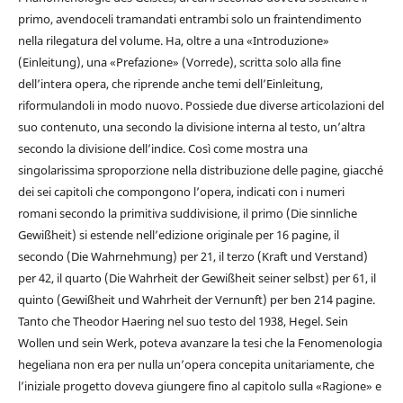
primo, avendoceli tramandati entrambi solo un fraintendimento
nella rilegatura del volume. Ha, oltre a una «Introduzione»
(Einleitung), una «Prefazione» (Vorrede), scritta solo alla fine
dell’intera opera, che riprende anche temi dell’Einleitung,
riformulandoli in modo nuovo. Possiede due diverse articolazioni del
suo contenuto, una secondo la divisione interna al testo, un’altra
secondo la divisione dell’indice. Così come mostra una
singolarissima sproporzione nella distribuzione delle pagine, giacché
dei sei capitoli che compongono l’opera, indicati con i numeri
romani secondo la primitiva suddivisione, il primo (Die sinnliche
Gewißheit) si estende nell’edizione originale per 16 pagine, il
secondo (Die Wahrnehmung) per 21, il terzo (Kraft und Verstand)
per 42, il quarto (Die Wahrheit der Gewißheit seiner selbst) per 61, il
quinto (Gewißheit und Wahrheit der Vernunft) per ben 214 pagine.
Tanto che Theodor Haering nel suo testo del 1938, Hegel. Sein
Wollen und sein Werk, poteva avanzare la tesi che la Fenomenologia
hegeliana non era per nulla un’opera concepita unitariamente, che
l’iniziale progetto doveva giungere fino al capitolo sulla «Ragione» e