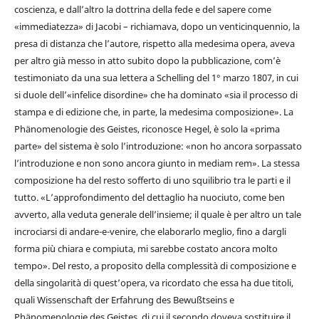
coscienza, e dall’altro la dottrina della fede e del sapere come
«immediatezza» di Jacobi – richiamava, dopo un venticinquennio, la
presa di distanza che l’autore, rispetto alla medesima opera, aveva
per altro già messo in atto subito dopo la pubblicazione, com’è
testimoniato da una sua lettera a Schelling del 1° marzo 1807, in cui
si duole dell’«infelice disordine» che ha dominato «sia il processo di
stampa e di edizione che, in parte, la medesima composizione». La
Phänomenologie des Geistes, riconosce Hegel, è solo la «prima
parte» del sistema è solo l’introduzione: «non ho ancora sorpassato
l’introduzione e non sono ancora giunto in mediam rem». La stessa
composizione ha del resto sofferto di uno squilibrio tra le parti e il
tutto. «L’approfondimento del dettaglio ha nuociuto, come ben
avverto, alla veduta generale dell’insieme; il quale è per altro un tale
incrociarsi di andare-e-venire, che elaborarlo meglio, fino a dargli
forma più chiara e compiuta, mi sarebbe costato ancora molto
tempo». Del resto, a proposito della complessità di composizione e
della singolarità di quest’opera, va ricordato che essa ha due titoli,
quali Wissenschaft der Erfahrung des Bewußtseins e
Phänomenologie des Geistes, di cui il secondo doveva sostituire il