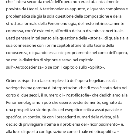
che l’intera seconda metà dell’opera non era stata inizialmente
prevista da Hegel. A testimonianza appunto, di quanto complessa e
problematica sia già la sola questione della composizione e della
struttura formale della Fenomenologia, del resto intrinsecamente
connessa, com’è evidente, all’ordito del suo divenire concettuale.
Basti pensare in tal senso alla questione della «storia», di quale sia la
sua connessione con i primi capitoli attinenti alla teoria della
conoscenza, di quando essa inizi propriamente nel corso dell’opera,
se con la dialettica di signore e servo nel capitolo
sull’«Autocoscienza» o se con il capitolo sullo «Spirito».
Orbene, rispetto a tale complessità dell’opera hegeliana e alla
variegatissima gamma d’interpretazioni che di essa è stata data nel
corso di due secoli, il numero di «Post-filosofie» che dedichiamo alla
Fenomenologia non può che essere, evidentemente, segnato da
una prospettiva storiografica ed esegetico-critica assai parziale e
specifica. In continuità con i precedenti numeri della rivista, si è
deciso di privilegiare il tema e il problema del «riconoscimento» e,
alla luce di questa configurazione concettuale ed eticopolitica –