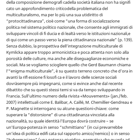
della composizione demografi cadella società italiana non ha signifi
cato un approfondimento criticodella problematica del
multiculturalismo, ma per lo più una sua utidiritto di
“protocittadinanza”, cioè come “una forma di socializzazione
politica nel sistema politico nazionale, che consente agli immigrati di
sviluppare vincoli di fi ducia e di lealtà verso le istituzioni nazionali,e
di qui come un passo verso la piena cittadinanza nazionale” (p. 139).
Senza dubbio, la prospettiva dellʼintegrazione multiculturale di
Kymlicka appare troppo armonicistica e poca attenta non solo alla
porosità delle culture, ma anche alle diseguaglianze economiche e
sociali. Ma se vogliamo sciogliere quello che Gerd Baumann chiama
lʼ“enigma multiculturale”, è su questo terreno concreto che dʼora in
avanti la rifl essione fi losofi ca e il lavoro delle scienze sociali
dovràsempre più impegnarsi, come si evince anche dal recente
dibattito che su questi stessi temi si va da tempo sviluppando in
Francia. Sullʼultimo numero della rivista «Mouvements» (jan./feb.
2007) intellettuali come E. Balibar, A. Caillé, M. Chemillier-Gendreau e
P. Magnette si interrogano su alcune questioni-chiave: come
superare la “distorsione” di una cittadinanza vincolata alla
nazionalità, su quale identità lʼEuropa dovrà costruire – se
unʼEuropa-potenza in senso “schmittiano” (in cui prevarrebbe
unʼidea di politica edifi cata sul rapporto amico/nemico) o in senso
“habermasiano” (una potenza giuridico- normativa che guarda ad