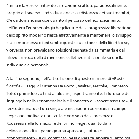
l’unità e la «prossimità» della relazione si attua, paradossalmente,
proprio attraverso l’individuazione e la «distanza» dei suoi membri.
C’è da domandarsi cioè quanto il percorso del riconoscimento,
nell’intera Fenomenologia hegeliana, e della progressiva liberazione
dello spirito moderno riesca effettivamente a mantenere lo sviluppo
e la compresenza di entrambe queste due istanze della libertà o se,
viceversa, non prevalgano soluzioni segnate da asimmetria e dal
rilievo univoco della dimensione collettivoistituzionale su quella
individuale e personale.
A tal fine seguono, nell’articolazione di questo numero di «Post-
filosofie», i saggi di Caterina De Bortoli, Walter Jaeschke, Francesco
Toto: i primi due volti ad analizzare, rispettivamente, la funzione del
linguaggio nella Fenomenologia e il concetto di «sapere assoluto». Il
terzo, destinato ad una singolare incursione roussoiana in campo
hegeliano, motivata non tanto e non solo dalla presenza di
Rousseau nella formazione del primo Hegel, quanto dalla
delineazione di un paradigma su «passioni, natura e
riconoscimento», il cui confronto, nella diversità, appare quanto mai