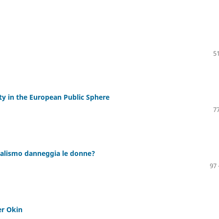
51
ity in the European Public Sphere
77
ralismo danneggia le donne?
97 
er Okin