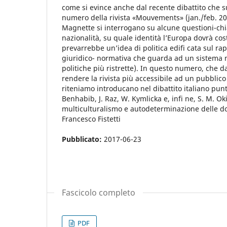
come si evince anche dal recente dibattito che s
numero della rivista «Mouvements» (jan./feb. 2007
Magnette si interrogano su alcune questioni-chia
nazionalità, su quale identità lʼEuropa dovrà co
prevarrebbe unʼidea di politica edifi cata sul 
giuridico- normativa che guarda ad un sistema 
politiche più ristrette). In questo numero, che da
rendere la rivista più accessibile ad un pubblico
riteniamo introducano nel dibattito italiano pun
Benhabib, J. Raz, W. Kymlicka e, infi ne, S. M. O
multiculturalismo e autodeterminazione delle d
Francesco Fistetti
Pubblicato:
2017-06-23
Fascicolo completo
PDF