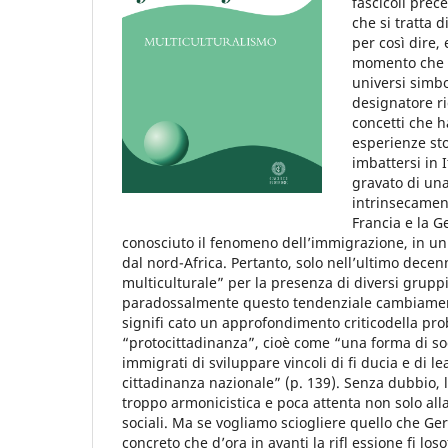
fascicoli prec
che si tratta 
per così dire,
momento che ne
universi simbo
designatore ri
concetti che h
esperienze sto
imbattersi in 
gravato di un
intrinsecament
Francia e la G
conosciuto il fenomeno dellʼimmigrazione, in un 
dal nord-Africa. Pertanto, solo nellʼultimo decenn
multiculturale” per la presenza di diversi grupp
paradossalmente questo tendenziale cambiament
signifi cato un approfondimento criticodella pro
“protocittadinanza”, cioè come “una forma di soc
immigrati di sviluppare vincoli di fi ducia e di l
cittadinanza nazionale” (p. 139). Senza dubbio, 
troppo armonicistica e poca attenta non solo al
sociali. Ma se vogliamo sciogliere quello che G
concreto che dʼora in avanti la rifl essione fi lo