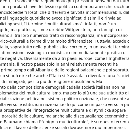
edenti. Ci sono anche ragioni molto più pressanti derivanti dal fatto
di una parola-chiave del lessico politico contemporaneo che racchiu
 enciclopedie fi losofi che differenti e talvolta incommensurabili, da
l linguaggio quotidiano evoca significati dissimili e rinvia ad
lici opposti. Il termine “multiculturalismo”, infatti, non è un
gido, ma piuttosto, come direbbe Wittgenstein, una famiglia di
anno sì tra loro numerosi tratti di rassomiglianza, ma incorporano
rico-culturali e forme di vita molto differenziate. Tuttavia, accade 
Italia, soprattutto nella pubblicistica corrente, in un uso del termin
a dimensione assiologica monistica: o immediatamente positiva o
e negativa. Diversamente da altri paesi europei come lʼInghilterra
ermania, il nostro paese solo in anni relativamente recenti ha
primo tempo dallʼAlbania e dalle regioni balcaniche e poi soprattu
io si può dire che anche lʼItalia si è avviata a diventare una “socie
i di immigrati, per lo più di religione musulmana. Ma
o della composizione demografi cadella società italiana non ha
blematica del multiculturalismo, ma per lo più una sua utidiritto di
ializzazione politica nel sistema politico nazionale, che consente a
ealtà verso le istituzioni nazionali,e di qui come un passo verso la p
la prospettiva dellʼintegrazione multiculturale di Kymlicka appare
la porosità delle culture, ma anche alle diseguaglianze economiche
erd Baumann chiama lʼ“enigma multiculturale”, è su questo terreno
sofi ca e il lavoro delle scienze sociali dovràsempre più impegnarsi,