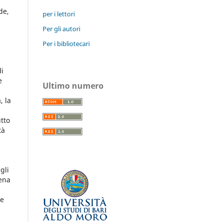
de,
per i lettori
l
Per gli autori
Per i bibliotecari
di
e
Ultimo numero
, la
tto
tà
gli
iena
 e