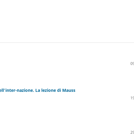
09
ellʼinter-nazione. La lezione di Mauss
19
29