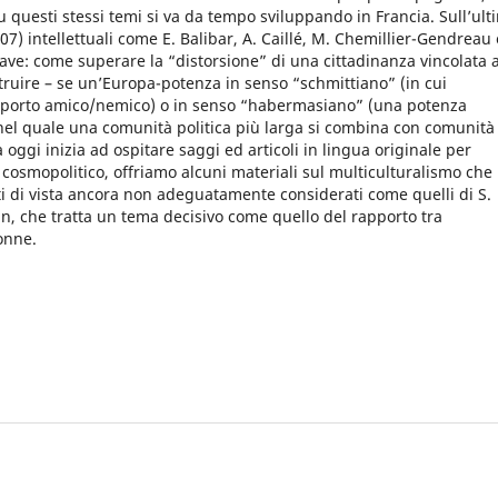
u questi stessi temi si va da tempo sviluppando in Francia. Sullʼult
) intellettuali come E. Balibar, A. Caillé, M. Chemillier-Gendreau 
ve: come superare la “distorsione” di una cittadinanza vincolata a
struire – se unʼEuropa-potenza in senso “schmittiano” (in cui
rapporto amico/nemico) o in senso “habermasiano” (una potenza
nel quale una comunità politica più larga si combina con comunità
 oggi inizia ad ospitare saggi ed articoli in lingua originale per
 cosmopolitico, offriamo alcuni materiali sul multiculturalismo che
ti di vista ancora non adeguatamente considerati come quelli di S.
kin, che tratta un tema decisivo come quello del rapporto tra
onne.