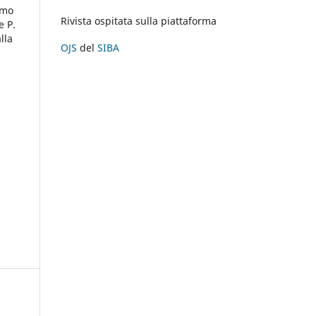
imo
Rivista ospitata sulla piattaforma
e P.
lla
OJS
del
SIBA