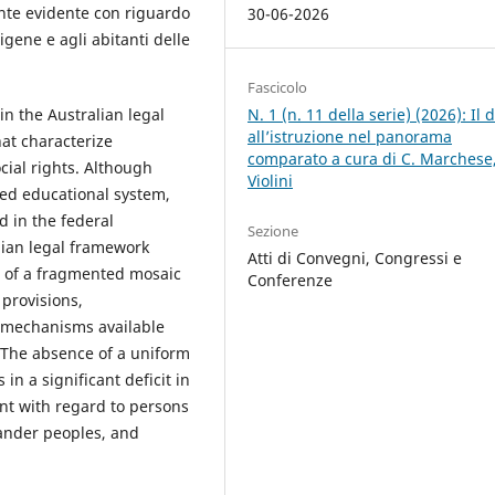
mente evidente con riguardo
30-06-2026
igene e agli abitanti delle
Fascicolo
N. 1 (n. 11 della serie) (2026): Il d
in the Australian legal
all’istruzione nel panorama
hat characterize
comparato a cura di C. Marchese,
cial rights. Although
Violini
ted educational system,
d in the federal
Sezione
alian legal framework
Atti di Convegni, Congressi e
s of a fragmented mosaic
Conferenze
 provisions,
n mechanisms available
s. The absence of a uniform
 in a significant deficit in
dent with regard to persons
slander peoples, and