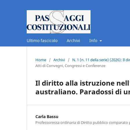
Ultimo fascicolo
Archivi
Info
Home
/
Archivi
/
N. 1 (n. 11 della serie) (2026): Il
Atti di Convegni, Congressi e Conferenze
Il diritto alla istruzione n
australiano. Paradossi di 
Carla Bassu
Professoressa ordinaria di Diritto pubblico comparato p