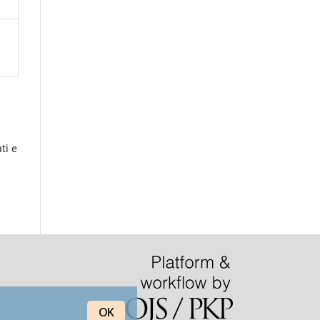
ti e
OK