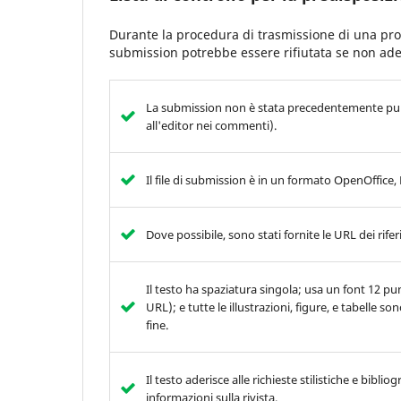
Durante la procedura di trasmissione di una propos
submission potrebbe essere rifiutata se non ader
La submission non è stata precedentemente pubbl
all'editor nei commenti).
Il file di submission è in un formato OpenOffice
Dove possibile, sono stati fornite le URL dei rife
Il testo ha spaziatura singola; usa un font 12 punt
URL); e tutte le illustrazioni, figure, e tabelle s
fine.
Il testo aderisce alle richieste stilistiche e biblio
informazioni sulla rivista.