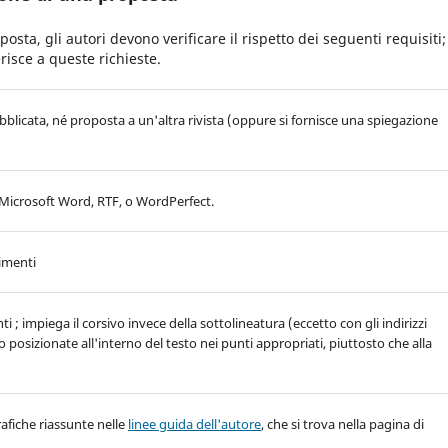
ta, gli autori devono verificare il rispetto dei seguenti requisiti;
isce a queste richieste.
icata, né proposta a un'altra rivista (oppure si fornisce una spiegazione
, Microsoft Word, RTF, o WordPerfect.
rimenti
i ; impiega il corsivo invece della sottolineatura (eccetto con gli indirizzi
ono posizionate all'interno del testo nei punti appropriati, piuttosto che alla
grafiche riassunte nelle
linee guida dell'autore
, che si trova nella pagina di