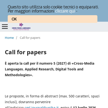
Questo sito utilizza solo cookie tecnici o equiparati.
Per maggiori informazioni
cliccare qui
-
OK
Home
/
Call for papers
Call for papers
È aperta la call per il numero 5 (2027) di «Cross-Media
Languages. Applied Research, Digital Tools and
Methodologies».
Le proposte, in forma di abstract (max. 500 caratteri, spazi
inclusi), dovranno pervenire
all’indirizzo
cml.journal@uniba.it
, entro il
12 luglio 2026
.