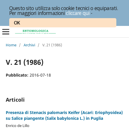
Questo sito utilizza solo cookie tecnici o equiparati.
Per maggiori informazioni
cliccare qui
-
OK
Home
/
Archivi
/
V. 21 (1986)
V. 21 (1986)
Pubblicato:
2016-07-18
Articoli
Presenza di Stenacis palomaris Keifer (Acari: Eriophyoidea)
su Salice piangente (Salix babylonica L.) in Puglia
Enrico de Lillo