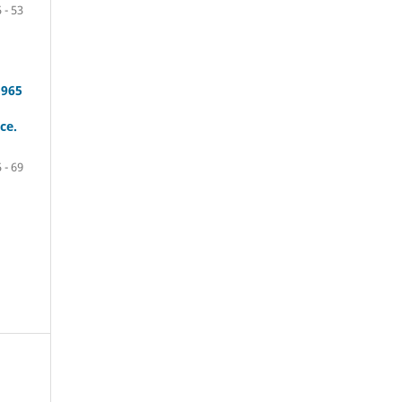
 - 53
1965
ce.
 - 69