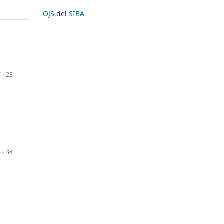
OJS
del
SIBA
7 - 23
 - 34