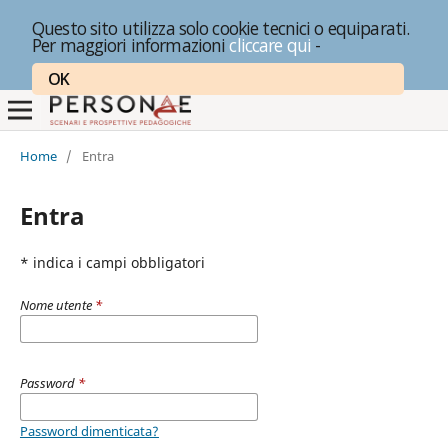
Questo sito utilizza solo cookie tecnici o equiparati.
Per maggiori informazioni
cliccare qui
-
OK
Home
/
Entra
Entra
* indica i campi obbligatori
Nome utente
*
Password
*
Password dimenticata?